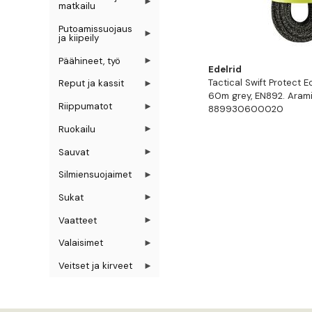
matkailu
Putoamissuojaus
ja kiipeily
Päähineet, työ
Edelrid
Tactical Swift Protect 
Reput ja kassit
60m grey, EN892. Arami
Riippumatot
889930600020
Ruokailu
Sauvat
Silmiensuojaimet
Sukat
Vaatteet
Valaisimet
Veitset ja kirveet