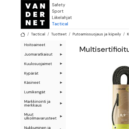
Hyppää pääsisältöön
Safety
Sport
Liikelahjat
Tactical
Tactical
Tuotteet
Putoamissuojaus ja kiipeily
K
Hoitoaineet
Multisertifioit
Juomaratkaisut
Kuulosuojaimet
Kypärät
Käsineet
Lumikengät
Markkinointi ja
merkkaus
Muut
ulkoilmavarusteet
Nukkuminen ja