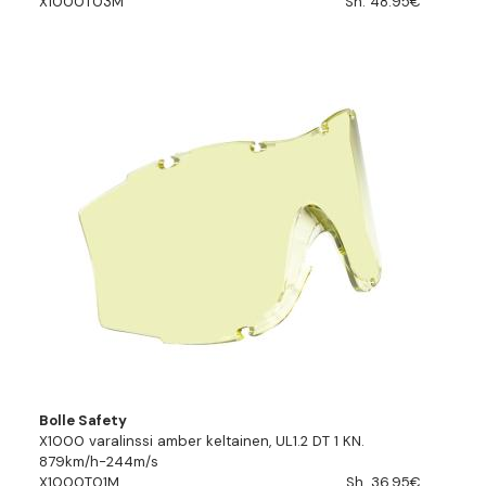
X1000T03M
Sh. 48.95€
Bolle Safety
X1000 varalinssi amber keltainen, UL1.2 DT 1 KN.
879km/h-244m/s
X1000T01M
Sh. 36.95€