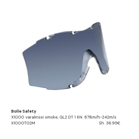
Bolle Safety
X1000 varalinssi smoke, GL2 DT 1 KN. 871km/h-242m/s
X1000T02M
Sh. 36.95€