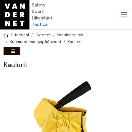
Hyppää pääsisältöön
Safety
Sport
Liikelahjat
Tactical
Tactical
Tuotteet
Päähineet, työ
Kuumuudensuojapäähineet
Kaulurit
Kaulurit