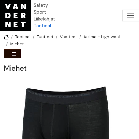
Hyppää pääsisältöön
Safety
Sport
Liikelahjat
Tactical
Tactical
Tuotteet
Vaatteet
Aclima - Lightwool
Miehet
Miehet