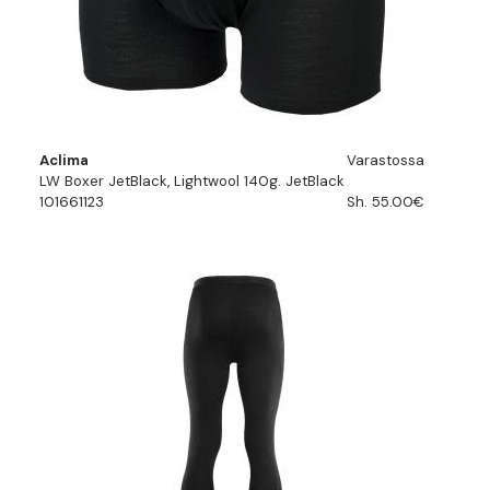
Aclima
Varastossa
LW Boxer JetBlack, Lightwool 140g. JetBlack
101661123
Sh. 55.00€