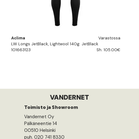
Aclima
Varastossa
LW Longs JetBlack, Lightwool 140g. JetBlack
101663123
Sh. 105.00€
VANDERNET
Toimisto ja Showroom
Vandernet Oy
Pälkäneentie 14
00510 Helsinki
puh. 020 741 8330