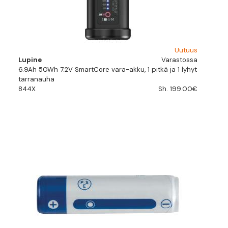
Uutuus
Lupine
Varastossa
6.9Ah 50Wh 7.2V SmartCore vara-akku, 1 pitkä ja 1 lyhyt
tarranauha
844X
Sh. 199.00€