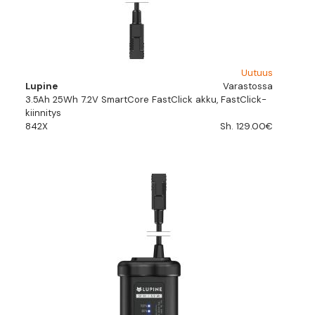
Uutuus
Lupine
Varastossa
3.5Ah 25Wh 7.2V SmartCore FastClick akku, FastClick-
kiinnitys
842X
Sh. 129.00€