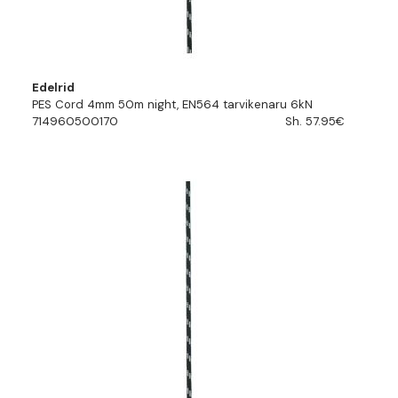
Edelrid
PES Cord 4mm 50m night, EN564 tarvikenaru 6kN
714960500170
Sh. 57.95€