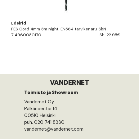
Edelrid
PES Cord 4mm 8m night, EN564 tarvikenaru 6kN
714960080170
Sh. 22.95€
VANDERNET
Toimisto ja Showroom
Vandernet Oy
Pälkäneentie 14
00510 Helsinki
puh. 020 741 8330
vandernet@vandernet.com