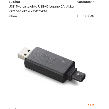
Lupine
Varastossa
USB Two virtajohto USB-C Lupine 2A, Akku
virtapankiksi&käyttövirta
560X
Sh. 49.90€
Uutuus