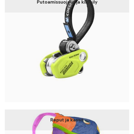
Putoamissuojaus ja kiipeily
Reput ja kassit