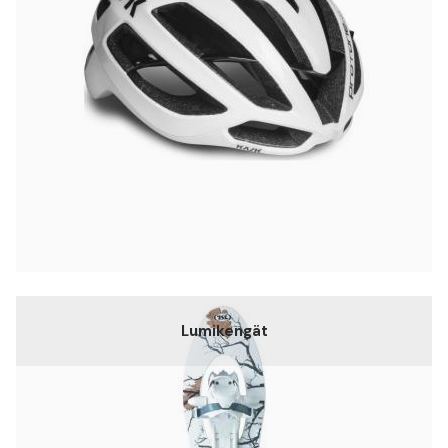
Lumikengät