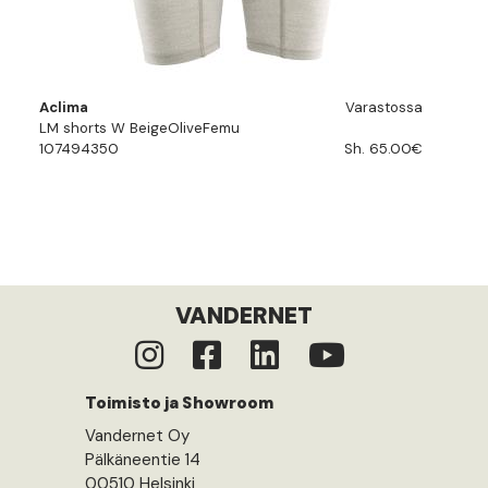
Aclima
Varastossa
LM shorts W BeigeOliveFemu
107494350
Sh. 65.00€
VANDERNET
Toimisto ja Showroom
Vandernet Oy
Pälkäneentie 14
00510 Helsinki