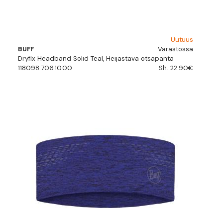
Uutuus
BUFF
Varastossa
Dryflx Headband Solid Teal, Heijastava otsapanta
118098.706.10.00
Sh. 22.90€