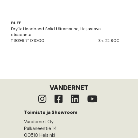
BUFF
Dryflx Headband Solid Ultramarine, Heijastava
otsapanta
118098.740.10.00
Sh. 22.90€
VANDERNET
Toimisto ja Showroom
Vandernet Oy
Pälkäneentie 14
00510 Helsinki