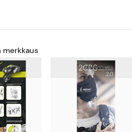
ja merkkaus
ulisteet
Esitteet