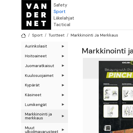
Hyppää pääsisältöön
Safety
Sport
Liikelahjat
Tactical
Sport
Tuotteet
Markkinointi Ja Merkkaus
Aurinkolasit
Markkinointi 
Hoitoaineet
Juomaratkaisut
Bannerit, j
Kuulosuojaimet
Kypärät
Käsineet
Lumikengät
Markkinointi ja
merkkaus
Muut
ulkoilmavarusteet