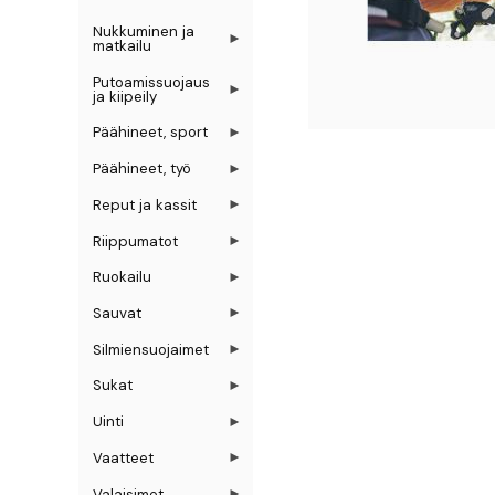
Nukkuminen ja
matkailu
Putoamissuojaus
ja kiipeily
Päähineet, sport
Päähineet, työ
Reput ja kassit
Riippumatot
Ruokailu
Sauvat
Silmiensuojaimet
Sukat
Uinti
Vaatteet
Valaisimet