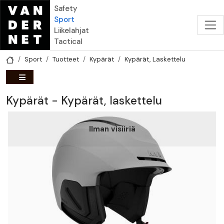
Hyppää pääsisältöön
Safety
Sport
Liikelahjat
Tactical
Sport
Tuotteet
Kypärät
Kypärät, Laskettelu
Kypärät - Kypärät, laskettelu
Ilman visiiriä