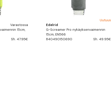
Uutuus
Varastossa
Edelrid
vaimennin 15cm,
G-Screamer Pro nykäyksenvaimennin
15cm, EN566
Sh. 47.95€
840490150690
Sh. 49.95€