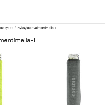
tosköydet
Nykäyksenvaimentimella-I
mentimella-I