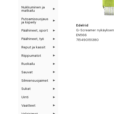
Nukkuminen ja
matkailu
Putoamissuojaus
ja kiipeily
Edelrid
G-Screamer nykäyksen
Päähineet, sport
EN566
Päähineet, työ
715490151380
Reput ja kassit
Riippumatot
Ruokailu
Sauvat
Silmiensuojaimet
Sukat
Uinti
Vaatteet
Valaisimet