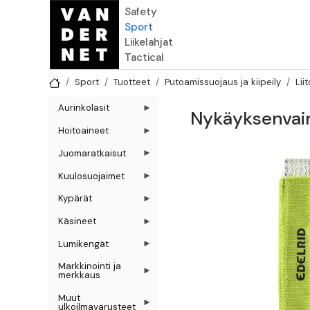
Hyppää pääsisältöön
Safety
Sport
Liikelahjat
Tactical
Sport
Tuotteet
Putoamissuojaus ja kiipeily
Lii
Aurinkolasit
Nykäyksenvai
Hoitoaineet
Juomaratkaisut
Kuulosuojaimet
Kypärät
Käsineet
Lumikengät
Markkinointi ja
merkkaus
Muut
ulkoilmavarusteet