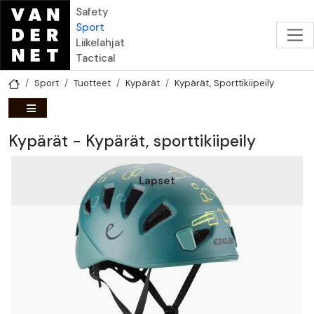
Hyppää pääsisältöön
Safety
Sport
Liikelahjat
Tactical
Sport
Tuotteet
Kypärät
Kypärät, Sporttikiipeily
Kypärät - Kypärät, sporttikiipeily
Lapset