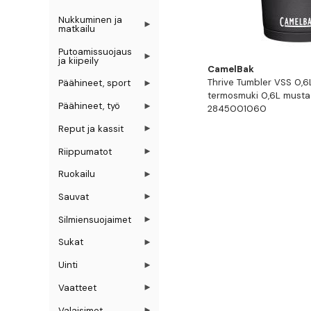
Nukkuminen ja
matkailu
Putoamissuojaus
ja kiipeily
CamelBak
Thrive Tumbler VSS 0,6L
Päähineet, sport
termosmuki 0,6L musta
Päähineet, työ
2845001060
Reput ja kassit
Riippumatot
Ruokailu
Sauvat
Silmiensuojaimet
Sukat
Uinti
Vaatteet
Valaisimet