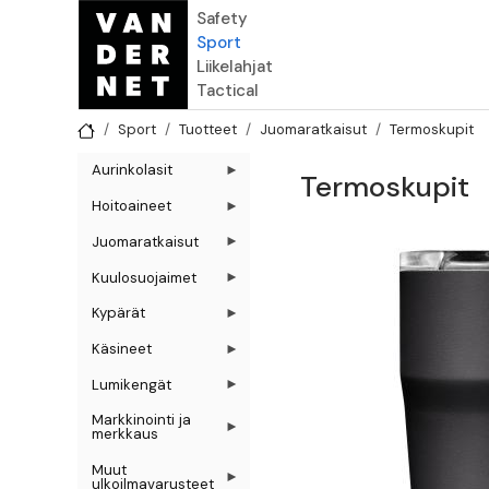
Hyppää pääsisältöön
Safety
Sport
Liikelahjat
Tactical
Sport
Tuotteet
Juomaratkaisut
Termoskupit
Aurinkolasit
Termoskupit
Hoitoaineet
Juomaratkaisut
Kuulosuojaimet
Kypärät
Käsineet
Lumikengät
Markkinointi ja
merkkaus
Muut
ulkoilmavarusteet