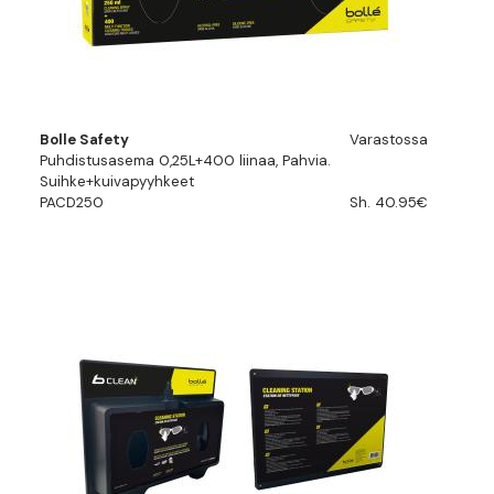
Bolle Safety
Varastossa
Puhdistusasema 0,25L+400 liinaa, Pahvia.
Suihke+kuivapyyhkeet
PACD250
Sh. 40.95€