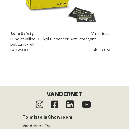
Bolle Safety
Varastossa
Puhdistusliina 100kpl Dispenser, Anti-staat,anti-
bakt,anti-refl
PACW100
Sh. 19.95€
VANDERNET
Toimisto ja Showroom
Vandernet Oy