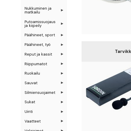
Nukkuminen ja
matkailu
Putoamissuojaus
ja kiipeily
Päähineet, sport
Päähineet, työ
Tarvik
Reput ja kassit
Riippumatot
Ruokailu
Sauvat
Silmiensuojaimet
Sukat
Uinti
Vaatteet
Valaisimet