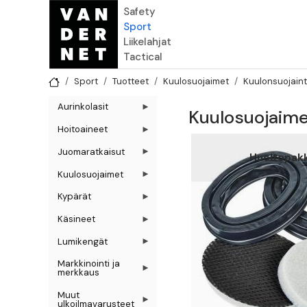
Hyppää pääsisältöön
Safety
Sport
Liikelahjat
Tactical
Sport
Tuotteet
Kuulosuojaimet
Kuulonsuojaint
Aurinkolasit
Kuulosuojaime
Hoitoaineet
Juomaratkaisut
Huoltopak
Kuulosuojaimet
Kypärät
Käsineet
Lumikengät
Markkinointi ja
merkkaus
Muut
ulkoilmavarusteet