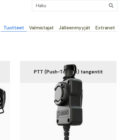
Päävalikko
Tuotteet
Valmistajat
Jälleenmyyjät
Extranet
PTT (Push-To-Talk) tangentit