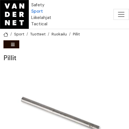
Hyppää pääsisältöön
Safety
Sport
Liikelahjat
Tactical
Sport
Tuotteet
Ruokailu
Pillit
Pillit