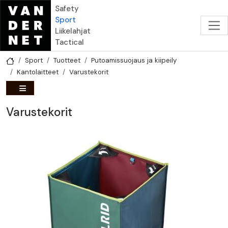
Hyppää pääsisältöön
Safety
Sport
Liikelahjat
Tactical
Sport
Tuotteet
Putoamissuojaus ja kiipeily
Kantolaitteet
Varustekorit
Varustekorit