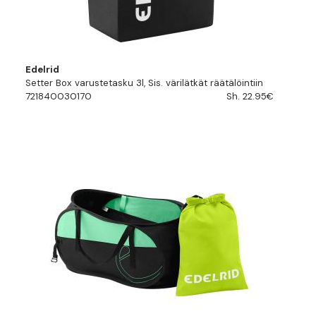
Edelrid
Setter Box varustetasku 3l, Sis. värilätkät räätälöintiin
721840030170
Sh. 22.95€