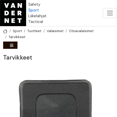
Hyppää pääsisältöön
Safety
Sport
Liikelahjat
Tactical
Sport
Tuotteet
Valaisimet
Otsavalaisimet
Tarvikkeet
Tarvikkeet