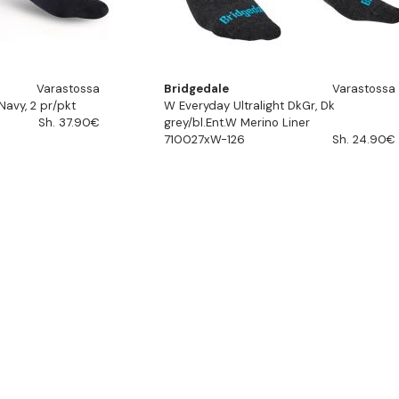
Varastossa
Bridgedale
Varastossa
Navy, 2 pr/pkt
W Everyday Ultralight DkGr, Dk
Sh. 37.90€
grey/bl.Ent.W Merino Liner
710027xW-126
Sh. 24.90€