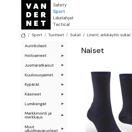
Hyppää pääsisältöön
Safety
Sport
Liikelahjat
Tactical
Sport
Tuotteet
Sukat
Linerit, arkikäyttö sukat
Aurinkolasit
Naiset
Hoitoaineet
Juomaratkaisut
Kuulosuojaimet
Kypärät
Käsineet
Lumikengät
Markkinointi ja
merkkaus
Muut
ulkoilmavarusteet