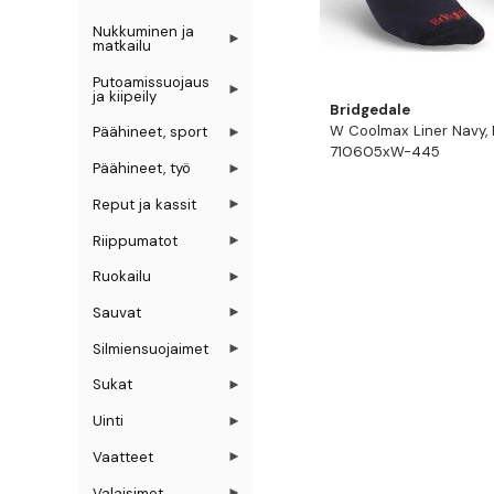
Nukkuminen ja
matkailu
Putoamissuojaus
ja kiipeily
Bridgedale
W Coolmax Liner Navy, 
Päähineet, sport
710605xW-445
Päähineet, työ
Reput ja kassit
Riippumatot
Ruokailu
Sauvat
Silmiensuojaimet
Sukat
Uinti
Vaatteet
Valaisimet