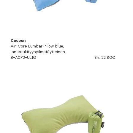
Cocoon
Air-Core Lumbar Pillow blue,
lantiotukityyny,ilmatäytteinen
B-ACP3-UL1Q
Sh. 32.90€