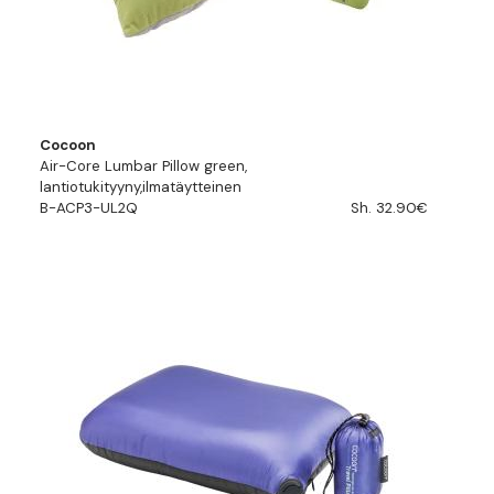
Cocoon
Air-Core Lumbar Pillow green,
lantiotukityyny,ilmatäytteinen
B-ACP3-UL2Q
Sh. 32.90€