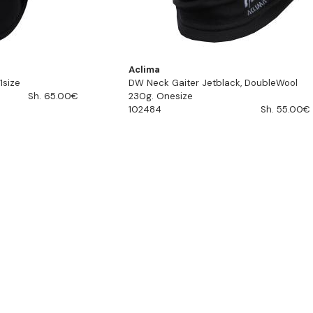
Aclima
1size
DW Neck Gaiter Jetblack, DoubleWool
Sh. 65.00€
230g. Onesize
102484
Sh. 55.00€