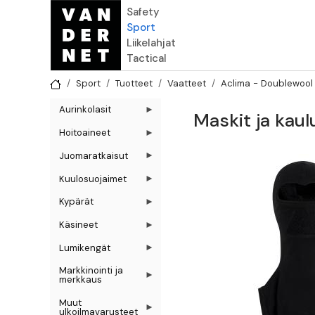
Hyppää pääsisältöön
Safety
Sport
Liikelahjat
Tactical
Sport
Tuotteet
Vaatteet
Aclima - Doublewool
Aurinkolasit
Maskit ja kaulu
Hoitoaineet
Juomaratkaisut
Kuulosuojaimet
Kypärät
Käsineet
Lumikengät
Markkinointi ja
merkkaus
Muut
ulkoilmavarusteet