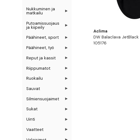
Nukkuminen ja
matkailu
Putoamissuojaus
ja kiipeily
Aclima
DW Balaclava JetBlack 
Päähineet, sport
105176
Päähineet, työ
Reput ja kassit
Riippumatot
Ruokailu
Sauvat
Silmiensuojaimet
Sukat
Uinti
Vaatteet
Valaisimet