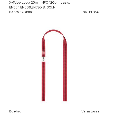
X-Tube Loop 25mm NFC 120cm oasis,
EN354,EN566,EN795 B. 30kN
845061201380
Sh. 18.95€
Edelrid
Varastossa