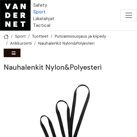
Hyppää pääsisältöön
Safety
Sport
Liikelahjat
Tactical
Sport
Tuotteet
Putoamissuojaus ja kiipeily
Ankkurointi
Nauhalenkit Nylon&Polyesteri
Nauhalenkit Nylon&Polyesteri