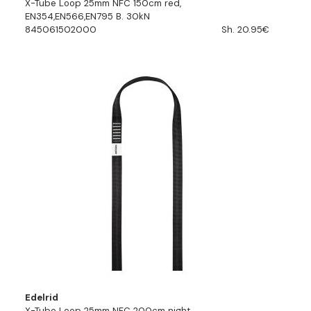
X-Tube Loop 25mm NFC 150cm red,
EN354,EN566,EN795 B. 30kN
845061502000
Sh. 20.95€
Edelrid
X-Tube Loop 25mm NFC 200cm night,