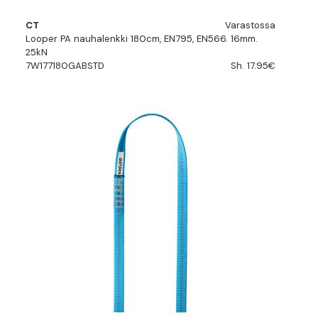
CT
Varastossa
Looper PA nauhalenkki 180cm, EN795, EN566. 16mm.
25kN
7W177180GABSTD
Sh. 17.95€