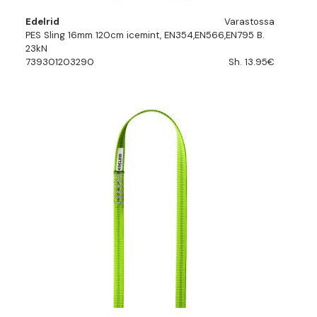
Edelrid
Varastossa
PES Sling 16mm 120cm icemint, EN354,EN566,EN795 B.
23kN
739301203290
Sh. 13.95€