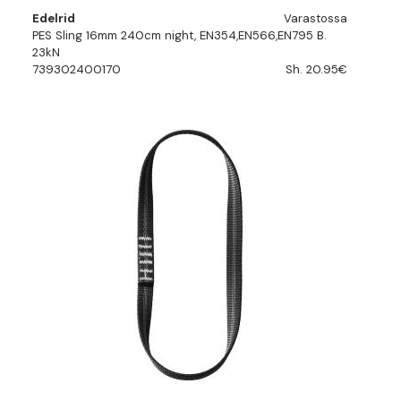
Edelrid
Varastossa
PES Sling 16mm 240cm night, EN354,EN566,EN795 B.
23kN
739302400170
Sh. 20.95€