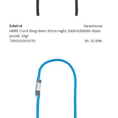
Edelrid
Varastossa
HMPE Cord Sling 6mm 30cm night, EN354,EN566. Myös
prusik. 22g!
739330300170
Sh. 22.95€