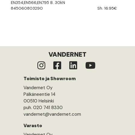
EN354,EN566,EN795 B. 30kN
845060803290
Sh. 16.95€
VANDERNET
Toimisto ja Showroom
Vandernet Oy
Pälkäneentie 14
00510 Helsinki
puh. 020 741 8330
vandernet@vandernet.com
Varasto
Vandernet Oy