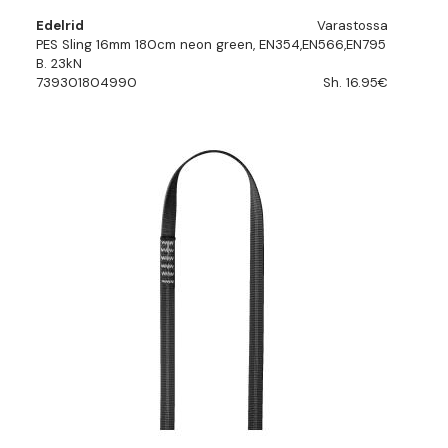
Edelrid
Varastossa
PES Sling 16mm 180cm neon green, EN354,EN566,EN795
B. 23kN
739301804990
Sh. 16.95€