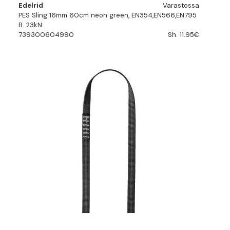
Edelrid
Varastossa
PES Sling 16mm 60cm neon green, EN354,EN566,EN795
B. 23kN
739300604990
Sh. 11.95€