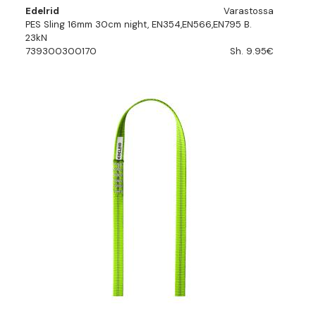
Edelrid
Varastossa
PES Sling 16mm 30cm night, EN354,EN566,EN795 B.
23kN
739300300170
Sh. 9.95€