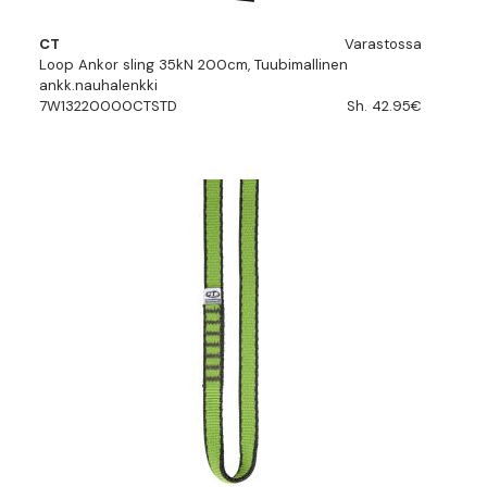
CT
Varastossa
Loop Ankor sling 35kN 200cm, Tuubimallinen
ankk.nauhalenkki
7W13220000CTSTD
Sh. 42.95€