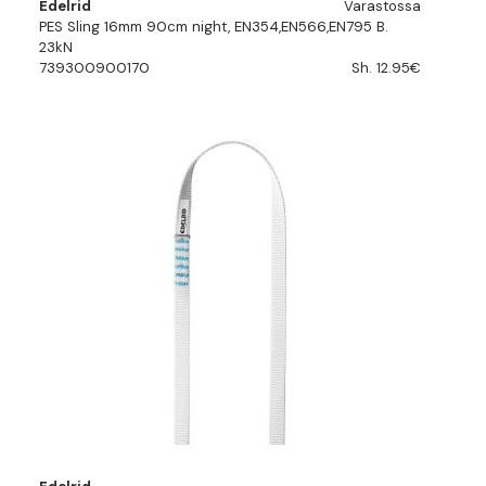
Edelrid
Varastossa
PES Sling 16mm 90cm night, EN354,EN566,EN795 B.
23kN
739300900170
Sh. 12.95€