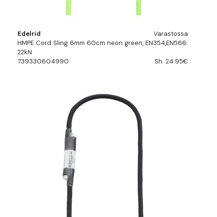
Edelrid
Varastossa
HMPE Cord Sling 6mm 60cm neon green, EN354,EN566.
22kN
739330604990
Sh. 24.95€