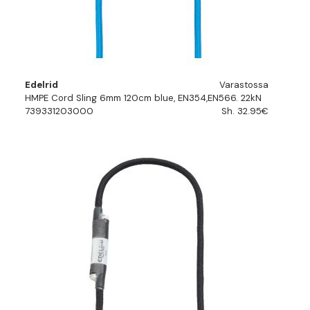
Edelrid
Varastossa
HMPE Cord Sling 6mm 120cm blue, EN354,EN566. 22kN
739331203000
Sh. 32.95€