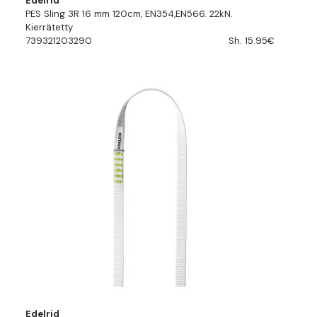
Edelrid
PES Sling 3R 16 mm 120cm, EN354,EN566. 22kN.
Kierrätetty
739321203290
Sh. 15.95€
Edelrid