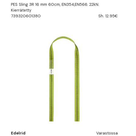
PES Sling 3R 16 mm 60cm, EN354,EN566. 22kN.
Kierrätetty
739320601380
Sh. 12.95€
Edelrid
Varastossa