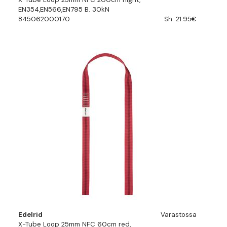
EN354,EN566,EN795 B. 30kN
845062000170
Sh. 21.95€
Edelrid
Varastossa
X-Tube Loop 25mm NFC 60cm red,