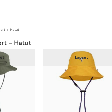
port
Hatut
ort - Hatut
set
Lapset