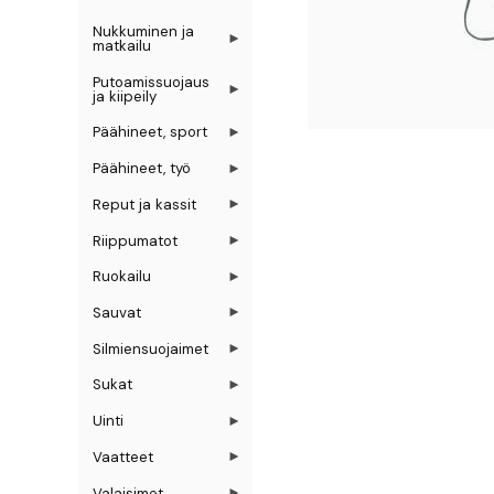
Nukkuminen ja
matkailu
Putoamissuojaus
ja kiipeily
Päähineet, sport
Päähineet, työ
Reput ja kassit
Riippumatot
Ruokailu
Sauvat
Silmiensuojaimet
Sukat
Uinti
Vaatteet
Valaisimet