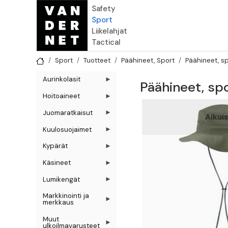
Hyppää pääsisältöön
Safety
Sport
Liikelahjat
Tactical
Sport
Tuotteet
Päähineet, Sport
Päähineet, s
Aurinkolasit
Päähineet, sp
Hoitoaineet
Juomaratkaisut
Aikui
Kuulosuojaimet
Kypärät
Käsineet
Lumikengät
Markkinointi ja
merkkaus
Muut
ulkoilmavarusteet