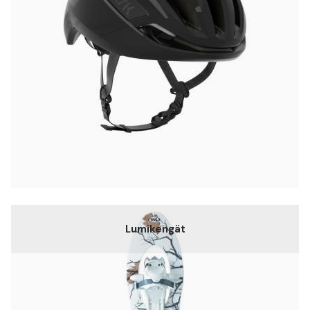
Lumikengät