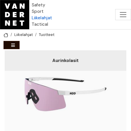
Hyppää pääsisältöön
Safety
Sport
Liikelahjat
Tactical
Liikelahjat
Tuotteet
Aurinkolasit