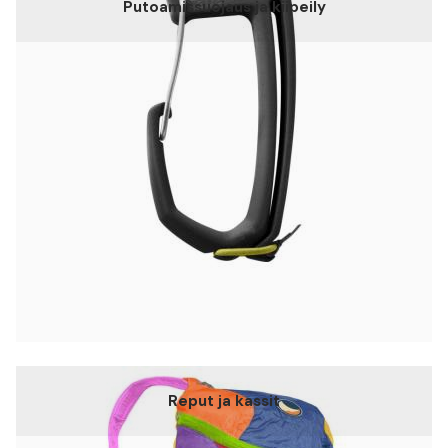
Putoamissuojaus ja kiipeily
Reput ja kassit