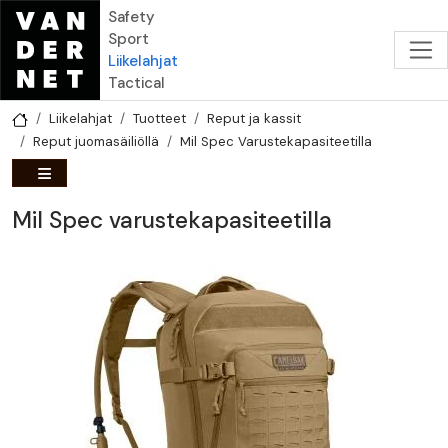
Hyppää pääsisältöön
Safety
Sport
Liikelahjat
Tactical
Liikelahjat
Tuotteet
Reput ja kassit
Reput juomasäiliöllä
Mil Spec Varustekapasiteetilla
Mil Spec varustekapasiteetilla