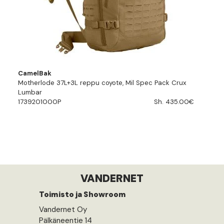
CamelBak
Motherlode 37L+3L reppu coyote, Mil Spec Pack Crux
Lumbar
1739201000P
Sh. 435.00€
VANDERNET
Toimisto ja Showroom
Vandernet Oy
Pälkäneentie 14