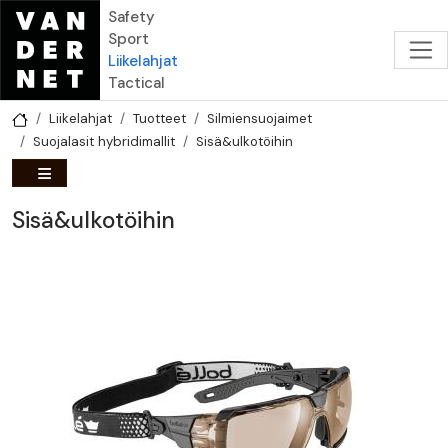
Hyppää pääsisältöön
Safety
Sport
Liikelahjat
Tactical
Liikelahjat
Tuotteet
Silmiensuojaimet
Suojalasit hybridimallit
Sisä&ulkotöihin
Sisä&ulkotöihin