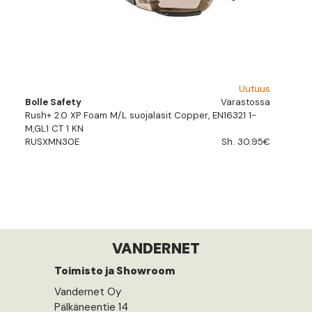
Uutuus
Bolle Safety
Varastossa
Rush+ 2.0 XP Foam M/L suojalasit Copper, EN16321 1-
M,GL1 CT 1 KN
RUSXMN30E
Sh. 30.95€
VANDERNET
Toimisto ja Showroom
Vandernet Oy
Pälkäneentie 14