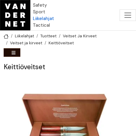
Hyppää pääsisältöön
Safety
Sport
Liikelahjat
Tactical
Liikelahjat
Tuotteet
Veitset Ja Kirveet
Veitset ja kirveet
Keittiöveitset
Keittiöveitset