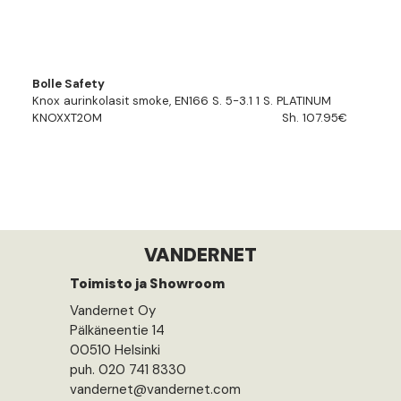
Bolle Safety
Knox aurinkolasit smoke, EN166 S. 5-3.1 1 S. PLATINUM
KNOXXT20M
Sh. 107.95€
VANDERNET
Toimisto ja Showroom
Vandernet Oy
Pälkäneentie 14
00510 Helsinki
puh. 020 741 8330
vandernet@vandernet.com