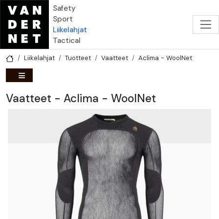
Hyppää pääsisältöön
Safety
Sport
Liikelahjat
Tactical
Liikelahjat
Tuotteet
Vaatteet
Aclima - WoolNet
Vaatteet - Aclima - WoolNet
Miehet