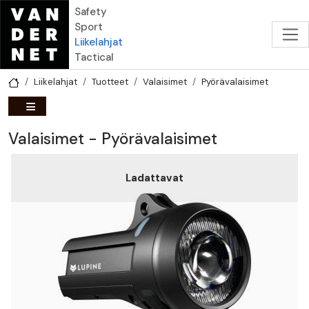
Hyppää pääsisältöön
Safety
Sport
Liikelahjat
Tactical
Liikelahjat
Tuotteet
Valaisimet
Pyörävalaisimet
Valaisimet - Pyörävalaisimet
Ladattavat