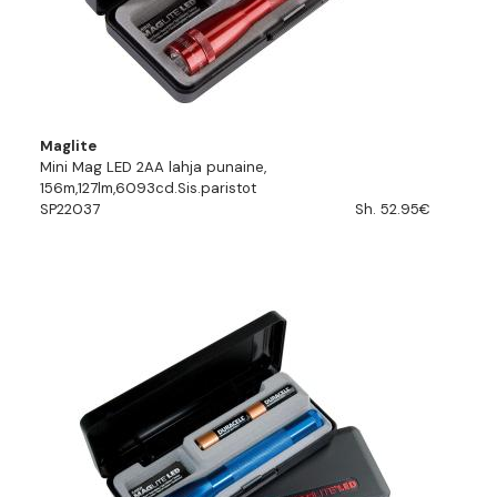
Maglite
Mini Mag LED 2AA lahja punaine,
156m,127lm,6093cd.Sis.paristot
SP22037
Sh. 52.95€