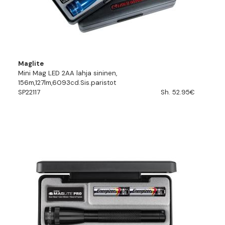
Maglite
Mini Mag LED 2AA lahja sininen,
156m,127lm,6093cd.Sis.paristot
SP22117
Sh. 52.95€