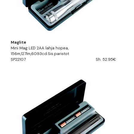
Maglite
Mini Mag LED 2AA lahja hopea,
156m,127lm,6093cd.Sis.paristot
SP22107
Sh. 52.95€