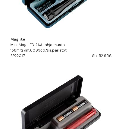
Maglite
Mini Mag LED 2AA lahja musta,
156m,127lm,6093cd.Sis.paristot
SP22017
Sh. 52.95€