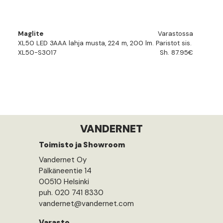
Maglite
Varastossa
XL50 LED 3AAA lahja musta, 224 m, 200 lm. Paristot sis.
XL50-S3017
Sh. 87.95€
VANDERNET
Toimisto ja Showroom
Vandernet Oy
Pälkäneentie 14
00510 Helsinki
puh. 020 741 8330
vandernet@vandernet.com
Varasto