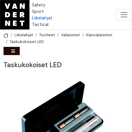
Hyppää pääsisältöön
Safety
Sport
Liikelahjat
Tactical
Liikelahjat
Tuotteet
Valaisimet
Käsivalaisimet
Taskukokoiset LED
Taskukokoiset LED