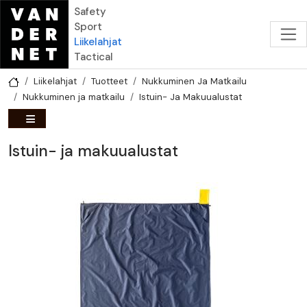
Hyppää pääsisältöön
Safety
Sport
Liikelahjat
Tactical
Liikelahjat
Tuotteet
Nukkuminen Ja Matkailu
Nukkuminen ja matkailu
Istuin- Ja Makuualustat
Istuin- ja makuualustat