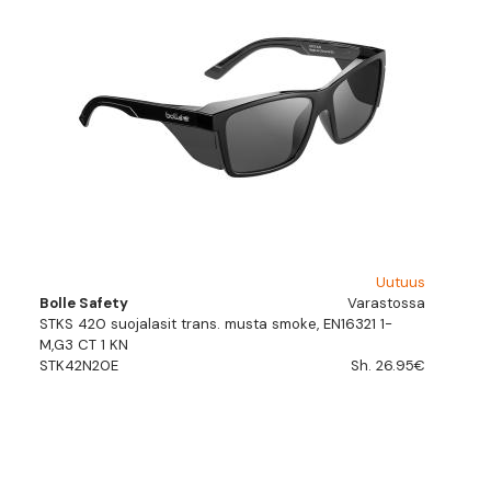
Uutuus
Bolle Safety
Varastossa
STKS 420 suojalasit trans. musta smoke, EN16321 1-
M,G3 CT 1 KN
STK42N20E
Sh. 26.95€