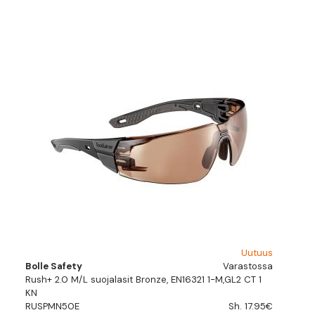
Uutuus
Bolle Safety
Varastossa
Rush+ 2.0 M/L suojalasit Bronze, EN16321 1-M,GL2 CT 1
KN
RUSPMN50E
Sh. 17.95€