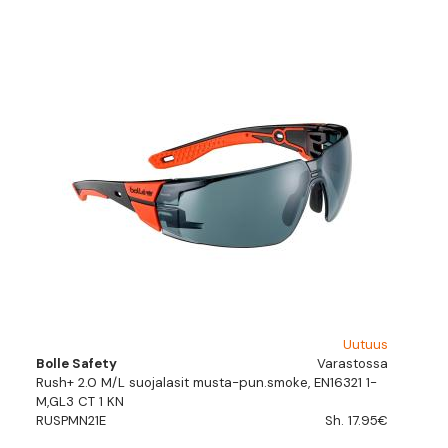
Uutuus
Bolle Safety
Varastossa
Rush+ 2.0 M/L suojalasit musta-pun.smoke, EN16321 1-
M,GL3 CT 1 KN
RUSPMN21E
Sh. 17.95€