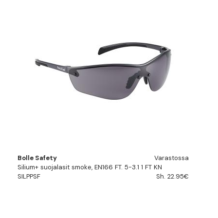
Bolle Safety
Varastossa
Silium+ suojalasit smoke, EN166 FT. 5-3.1 1 FT KN
SILPPSF
Sh. 22.95€