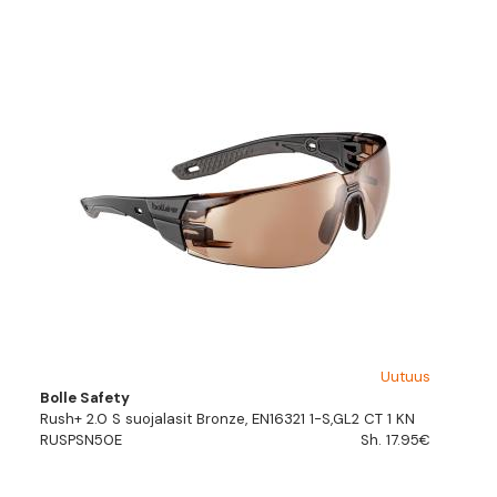
Uutuus
Bolle Safety
Rush+ 2.0 S suojalasit Bronze, EN16321 1-S,GL2 CT 1 KN
RUSPSN50E
Sh. 17.95€