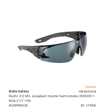
Uutuus
Bolle Safety
Varastossa
Rush+ 2.0 M/L suojalasit musta-harm.smoke, EN16321 1-
M,GL3 CT 1 KN
RUSPMN20E
Sh. 17.95€