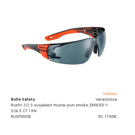
Uutuus
Bolle Safety
Varastossa
Rush+ 2.0 S suojalasit musta-pun.smoke, EN16321 1-
S,GL3 CT 1 KN
RUSPSN21E
Sh. 17.95€