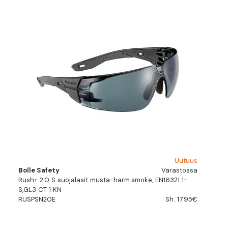
Uutuus
Bolle Safety
Varastossa
Rush+ 2.0 S suojalasit musta-harm.smoke, EN16321 1-
S,GL3 CT 1 KN
RUSPSN20E
Sh. 17.95€