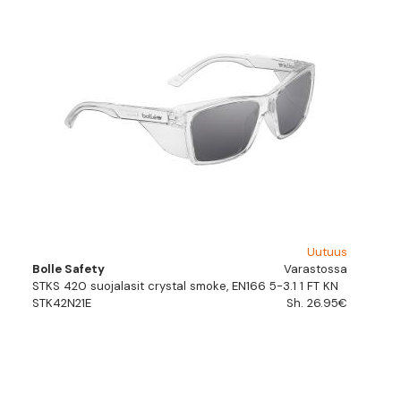
Uutuus
Bolle Safety
Varastossa
STKS 420 suojalasit crystal smoke, EN166 5-3.1 1 FT KN
STK42N21E
Sh. 26.95€