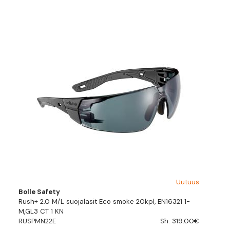
Uutuus
Bolle Safety
Rush+ 2.0 M/L suojalasit Eco smoke 20kpl, EN16321 1-
M,GL3 CT 1 KN
RUSPMN22E
Sh. 319.00€