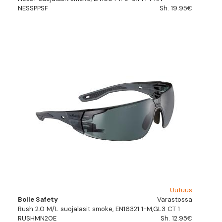
NESSPPSF
Sh. 19.95€
Uutuus
Bolle Safety
Varastossa
Rush 2.0 M/L suojalasit smoke, EN16321 1-M,GL3 CT 1
RUSHMN20E
Sh. 12.95€