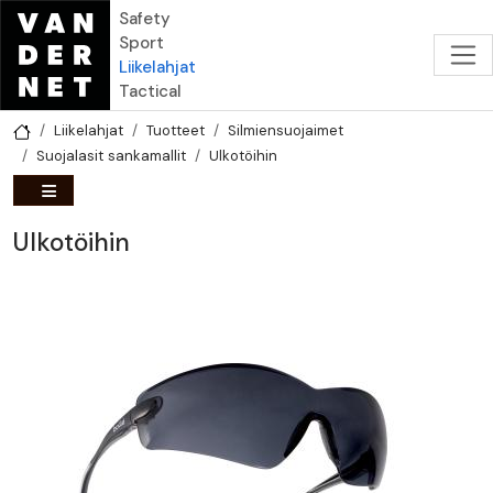
Hyppää pääsisältöön
Safety
Sport
Liikelahjat
Tactical
Liikelahjat
Tuotteet
Silmiensuojaimet
Suojalasit sankamallit
Ulkotöihin
Ulkotöihin