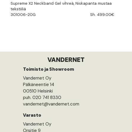
Supreme X2 Neckband Gel vihreä, Niskapanta mustaa
tekstiiliä
301006-20G
Sh. 499.00€
VANDERNET
Toimisto ja Showroom
Vandernet Oy
Pälkäneentie 14
00510 Helsinki
puh. 020 741 8330
vandernet@vandernet.com
Varasto
Vandernet Oy
Orsitie 9