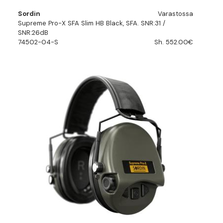
Sordin
Varastossa
Supreme Pro-X SFA Slim HB Black, SFA. SNR:31 /
SNR:26dB
74502-04-S
Sh. 552.00€