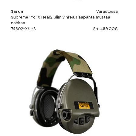
Sordin
Varastossa
Supreme Pro-X Hear2 Slim vihreä, Pääpanta mustaa
nahkaa
74302-X/L-S
Sh. 489.00€