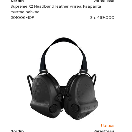
Sordin
Varastossa
Supreme X2 Headband leather vihreä, Pääpanta
mustaa nahkaa
301006-10P
Sh. 469.00€
Uutuus
Sordin
Varastossa