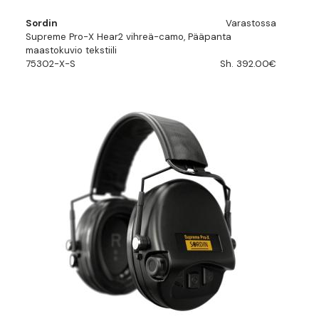
Sordin
Varastossa
Supreme Pro-X Hear2 vihreä-camo, Pääpanta
maastokuvio tekstiili
75302-X-S
Sh. 392.00€