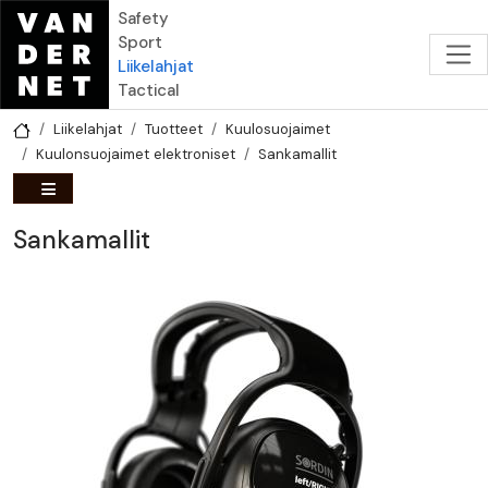
Hyppää pääsisältöön
Safety
Sport
Liikelahjat
Tactical
Liikelahjat
Tuotteet
Kuulosuojaimet
Kuulonsuojaimet elektroniset
Sankamallit
Sankamallit