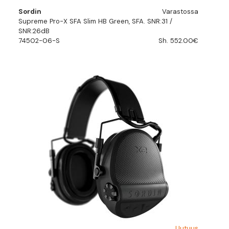
Sordin
Varastossa
Supreme Pro-X SFA Slim HB Green, SFA. SNR:31 /
SNR:26dB
74502-06-S
Sh. 552.00€
Uutuus