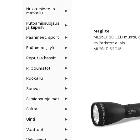
Nukkuminen ja
matkailu
Putoamissuojaus
ja kiipeily
Maglite
ML25LT 2C LED musta, 3
Päähineet, sport
lm.Paristot ei sis.
Päähineet, työ
ML25LT-S2016L
Reput ja kassit
Riippumatot
Ruokailu
Sauvat
Silmiensuojaimet
Sukat
Uinti
Vaatteet
Valaisimet