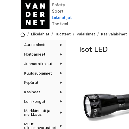
Hyppää pääsisältöön
Safety
Sport
Liikelahjat
Tactical
Liikelahjat
Tuotteet
Valaisimet
Käsivalaisimet
Aurinkolasit
Isot LED
Hoitoaineet
Juomaratkaisut
Kuulosuojaimet
Kypärät
Käsineet
Lumikengät
Markkinointi ja
merkkaus
Muut
ulkoilmavarusteet