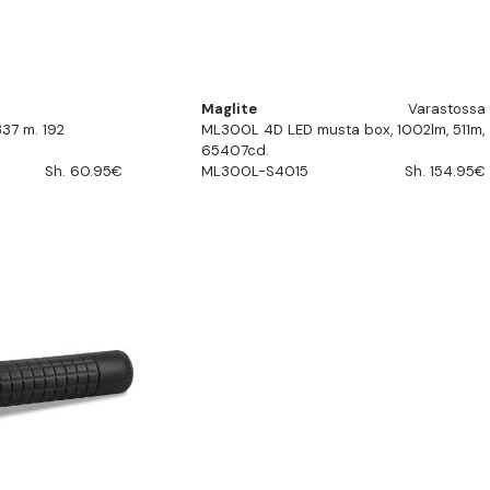
Maglite
Varastossa
37 m. 192
ML300L 4D LED musta box, 1002lm, 511m,
65407cd.
Sh. 60.95€
ML300L-S4015
Sh. 154.95€