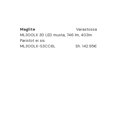
Maglite
Varastossa
ML300LX 3D LED musta, 746 lm, 403m.
Paristot ei sis.
ML300LX-S3CC6L
Sh. 142.95€