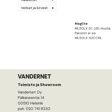
Veitset ja kirveet
Maglite
ML50LX 2C LED musta, 
Paristot ei sis.
ML50LX-S2CC6L
VANDERNET
Toimisto ja Showroom
Vandernet Oy
Pälkäneentie 14
00510 Helsinki
puh. 020 741 8330