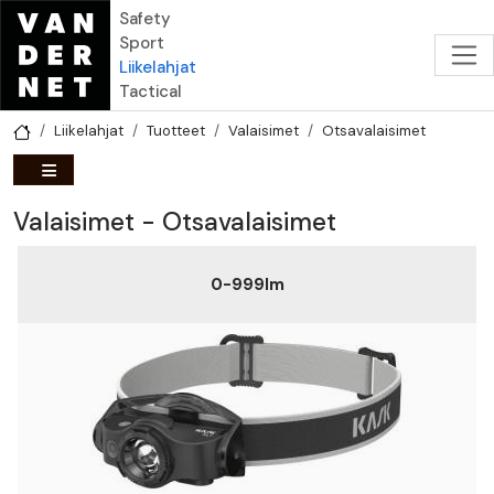
Hyppää pääsisältöön
Safety
Sport
Liikelahjat
Tactical
Liikelahjat
Tuotteet
Valaisimet
Otsavalaisimet
Valaisimet - Otsavalaisimet
0-999lm