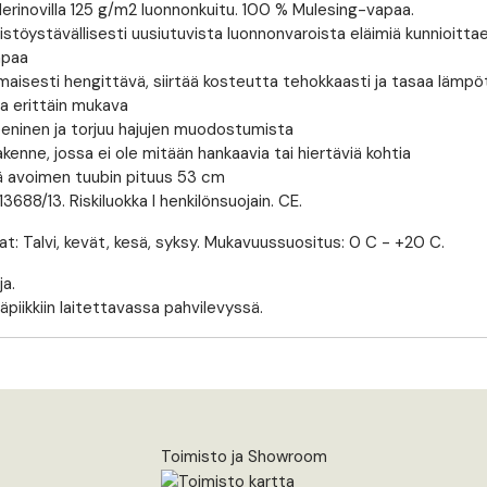
Merinovilla 125 g/m2 luonnonkuitu. 100 % Mulesing-vapaa.
stöystävällisesti uusiutuvista luonnonvaroista eläimiä kunnioit
apaa
aisesti hengittävä, siirtää kosteutta tehokkaasti ja tasaa lämpöt
a erittäin mukava
eninen ja torjuu hajujen muodostumista
enne, jossa ei ole mitään hankaavia tai hiertäviä kohtia
ä avoimen tuubin pituus 53 cm
 13688/13. Riskiluokka I henkilönsuojain. CE.
at: Talvi, kevät, kesä, syksy. Mukavuussuositus: 0 C - +20 C.
a.
iikkiin laitettavassa pahvilevyssä.
Toimisto ja Showroom