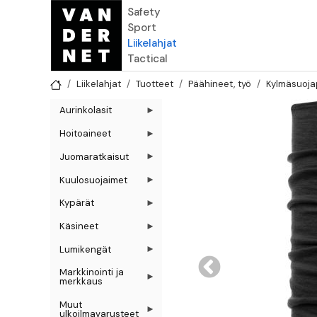
Hyppää pääsisältöön
Safety
Sport
Liikelahjat
Tactical
Liikelahjat
Tuotteet
Päähineet, työ
Kylmäsuoja
Aurinkolasit
Hoitoaineet
Juomaratkaisut
Kuulosuojaimet
Kypärät
Käsineet
Lumikengät
Markkinointi ja
merkkaus
Muut
ulkoilmavarusteet