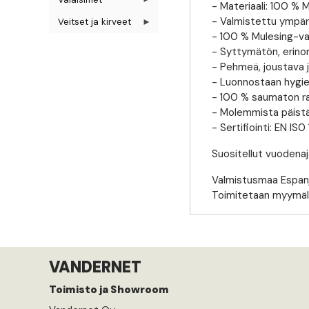
- Materiaali: 100 % 
- Valmistettu ympäri
Veitset ja kirveet
- 100 % Mulesing-v
- Syttymätön, erinom
- Pehmeä, joustava j
- Luonnostaan hygie
- 100 % saumaton rak
- Molemmista päist
- Sertifiointi: EN IS0
Suositellut vuodenaj
Valmistusmaa Espanj
Toimitetaan myymäläp
VANDERNET
Toimisto ja Showroom