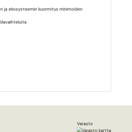
taen ja ekosysteemin kuormitus minimoiden
ilavaihteluita
Varasto