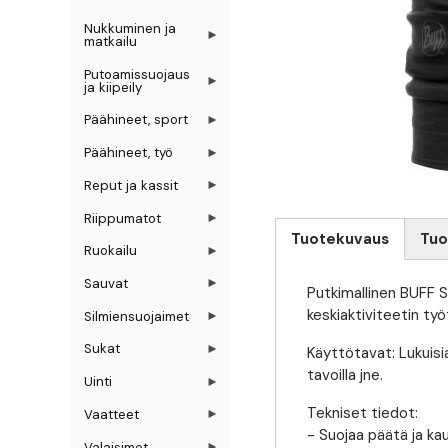
Nukkuminen ja
matkailu
Putoamissuojaus
ja kiipeily
Päähineet, sport
Päähineet, työ
Reput ja kassit
Riippumatot
Tuotekuvaus
Tuo
Ruokailu
(aktiivinen välilehti)
Sauvat
Putkimallinen BUFF S
keskiaktiviteetin työ
Silmiensuojaimet
Sukat
Käyttötavat: Lukuisia
tavoilla jne.
Uinti
Tekniset tiedot:
Vaatteet
- Suojaa päätä ja kau
Valaisimet