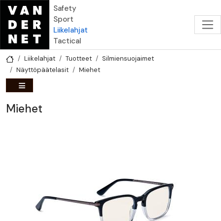
Hyppää pääsisältöön
Safety
Sport
Liikelahjat
Tactical
Liikelahjat
Tuotteet
Silmiensuojaimet
Näyttöpäätelasit
Miehet
Miehet