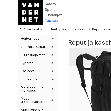
Hyppää pääsisältöön
Safety
Sport
Liikelahjat
Tactical
Tactical
Tuotteet
Reput Ja Kassit
Reput ja kas
Hoitoaineet
Reput ja kassi
Juomaratkaisut
Kuulosuojaimet
Admin & 
Kypärät
Käsineet
Lumikengät
Markkinointi ja
merkkaus
Muut
ulkoilmavarusteet
Nukkuminen ja