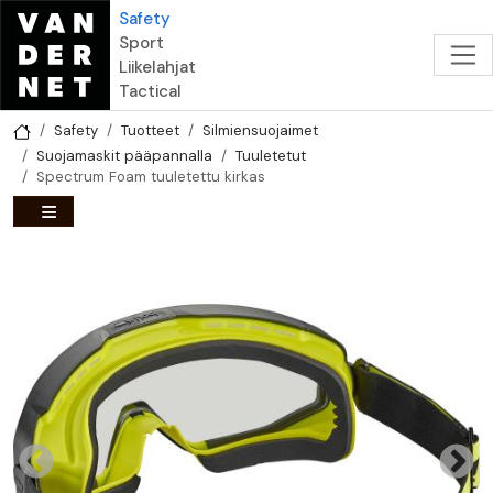
Hyppää pääsisältöön
Safety
Sport
Liikelahjat
Tactical
Safety
Tuotteet
Silmiensuojaimet
Suojamaskit pääpannalla
Tuuletetut
Spectrum Foam tuuletettu kirkas