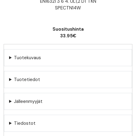
EN16321 3 6 4. UL1,2 DT 1 KN
SPECTN14W
Suositushinta
33.95€
Tuotekuvaus
Tuotetiedot
Jälleenmyyjät
Tiedostot