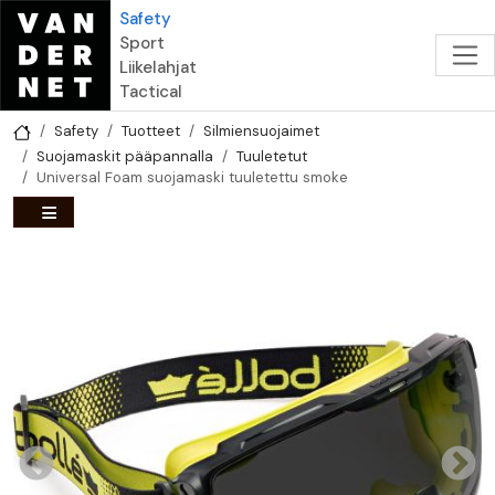
Hyppää pääsisältöön
Safety
Sport
Liikelahjat
Tactical
Safety
Tuotteet
Silmiensuojaimet
Suojamaskit pääpannalla
Tuuletetut
Universal Foam suojamaski tuuletettu smoke